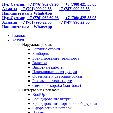
Нур-Султан
:
+7 (776) 962 69 26
|
+7 (708) 425 55 05
Алматы
:
+7 (701) 990 22 55
|
+7 (747) 990 22 55
Напишите нам в WhatsApp
Нур-Султан
:
+7 (776) 962 69 26
|
+7 (708) 425 55 05
Алматы
:
+7 (701) 990 22 55
|
+7 (747) 990 22 55
Напишите нам в WhatsApp
Главная
Услуги
Наружная реклама
Бегущие строки
Билборды
Брендирование транспорта
Вывеска
Высотные работы
Накрышные конструкции
Объёмные и световые буквы
Реклама на транспорте
Световые короба (лайтбокс)
Интерьерная реклама
RoolUp
Брендирование витрин
Брендирование торгового оборудования
Оформление выставок
Паллеты