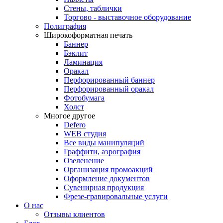
Стены, таблички
Торгово - выставочное оборудование
Полиграфия
Широкоформатная печать
Баннер
Бэклит
Ламинация
Оракал
Перфорированный баннер
Перфорированный оракал
Фотобумага
Холст
Многое другое
Defero
WEB студия
Все виды манипуляций
Граффити, аэрография
Озеленение
Организация промоакций
Оформление документов
Сувенирная продукция
Фрезе-гравировальные услуги
О нас
Отзывы клиентов