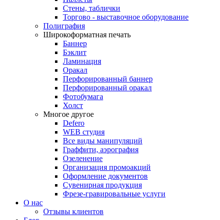
Стены, таблички
Торгово - выставочное оборудование
Полиграфия
Широкоформатная печать
Баннер
Бэклит
Ламинация
Оракал
Перфорированный баннер
Перфорированный оракал
Фотобумага
Холст
Многое другое
Defero
WEB студия
Все виды манипуляций
Граффити, аэрография
Озеленение
Организация промоакций
Оформление документов
Сувенирная продукция
Фрезе-гравировальные услуги
О нас
Отзывы клиентов