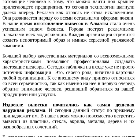
готовящие человека к тому, что можно найти под крышей
прилегающего предприятия, то сегодня технологии шагнули
далеко вперед. Реклама как отрасль не стала исключением.
Она развивается наряду со всеми остальными сферами жизни.
В наше время
изготовление вывесок в Алматы
стало очень
успешным видом бизнеса. Города пестрят рекламными
плакатами всех модификаций. Каждая организация стремится
создать неповторимый образ и имидж серьезной уважаемой
компании.
Большой выбор качественных материалов со всевозможными
характеристиками позволяют профессионалам создавать
настоящие шедевры. Сегодня табличка на входе уже не просто
источник информации. Это, своего рода, визитная карточка
любой организации. К ее внешнему виду принято относиться
со всей серьезностью, так как именно на нее в первую очередь
обратит внимание человек, решивший обратиться за вашей
продукцией или услугой.
Издревле вывески почитались как самая дешевая
наружная реклама
. И сегодня данный статус по-прежнему
принадлежит им. В наше время можно повсеместно встретить
вывески из пластика, стекла, акрила, металла, дерева и их
разнообразных сочетаний.