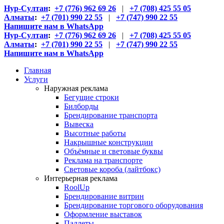
Нур-Султан
:
+7 (776) 962 69 26
|
+7 (708) 425 55 05
Алматы
:
+7 (701) 990 22 55
|
+7 (747) 990 22 55
Напишите нам в WhatsApp
Нур-Султан
:
+7 (776) 962 69 26
|
+7 (708) 425 55 05
Алматы
:
+7 (701) 990 22 55
|
+7 (747) 990 22 55
Напишите нам в WhatsApp
Главная
Услуги
Наружная реклама
Бегущие строки
Билборды
Брендирование транспорта
Вывеска
Высотные работы
Накрышные конструкции
Объёмные и световые буквы
Реклама на транспорте
Световые короба (лайтбокс)
Интерьерная реклама
RoolUp
Брендирование витрин
Брендирование торгового оборудования
Оформление выставок
Паллеты