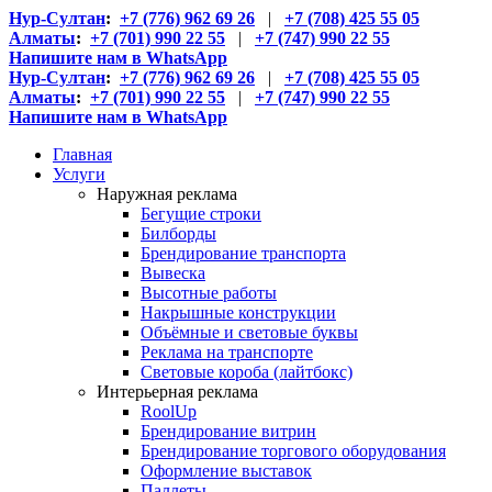
Нур-Султан
:
+7 (776) 962 69 26
|
+7 (708) 425 55 05
Алматы
:
+7 (701) 990 22 55
|
+7 (747) 990 22 55
Напишите нам в WhatsApp
Нур-Султан
:
+7 (776) 962 69 26
|
+7 (708) 425 55 05
Алматы
:
+7 (701) 990 22 55
|
+7 (747) 990 22 55
Напишите нам в WhatsApp
Главная
Услуги
Наружная реклама
Бегущие строки
Билборды
Брендирование транспорта
Вывеска
Высотные работы
Накрышные конструкции
Объёмные и световые буквы
Реклама на транспорте
Световые короба (лайтбокс)
Интерьерная реклама
RoolUp
Брендирование витрин
Брендирование торгового оборудования
Оформление выставок
Паллеты