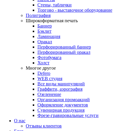
Стены, таблички
Торгово - выставочное оборудование
Полиграфия
Широкоформатная печать
Баннер
Бэклит
Ламинация
Оракал
Перфорированный баннер
Перфорированный оракал
Фотобумага
Холст
Многое другое
Defero
WEB студия
Все виды манипуляций
Граффити, аэрография
Озеленение
Организация промоакций
Оформление документов
Сувенирная продукция
Фрезе-гравировальные услуги
О нас
Отзывы клиентов