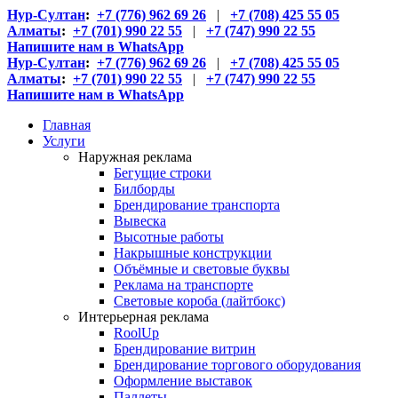
Нур-Султан
:
+7 (776) 962 69 26
|
+7 (708) 425 55 05
Алматы
:
+7 (701) 990 22 55
|
+7 (747) 990 22 55
Напишите нам в WhatsApp
Нур-Султан
:
+7 (776) 962 69 26
|
+7 (708) 425 55 05
Алматы
:
+7 (701) 990 22 55
|
+7 (747) 990 22 55
Напишите нам в WhatsApp
Главная
Услуги
Наружная реклама
Бегущие строки
Билборды
Брендирование транспорта
Вывеска
Высотные работы
Накрышные конструкции
Объёмные и световые буквы
Реклама на транспорте
Световые короба (лайтбокс)
Интерьерная реклама
RoolUp
Брендирование витрин
Брендирование торгового оборудования
Оформление выставок
Паллеты