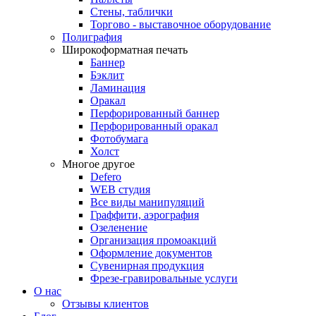
Стены, таблички
Торгово - выставочное оборудование
Полиграфия
Широкоформатная печать
Баннер
Бэклит
Ламинация
Оракал
Перфорированный баннер
Перфорированный оракал
Фотобумага
Холст
Многое другое
Defero
WEB студия
Все виды манипуляций
Граффити, аэрография
Озеленение
Организация промоакций
Оформление документов
Сувенирная продукция
Фрезе-гравировальные услуги
О нас
Отзывы клиентов