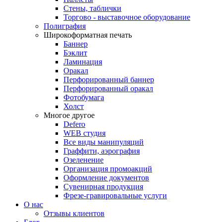
Стены, таблички
Торгово - выставочное оборудование
Полиграфия
Широкоформатная печать
Баннер
Бэклит
Ламинация
Оракал
Перфорированный баннер
Перфорированный оракал
Фотобумага
Холст
Многое другое
Defero
WEB студия
Все виды манипуляций
Граффити, аэрография
Озеленение
Организация промоакций
Оформление документов
Сувенирная продукция
Фрезе-гравировальные услуги
О нас
Отзывы клиентов