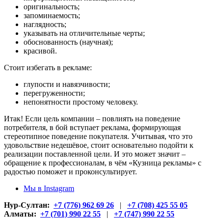
оригинальность;
запоминаемость;
наглядность;
указывать на отличительные черты;
обоснованность (научная);
красивой.
Стоит избегать в рекламе:
глупости и навязчивости;
перегруженности;
непонятности простому человеку.
Итак! Если цель компании – повлиять на поведение
потребителя, в бой вступает реклама, формирующая
стереотипное поведение покупателя. Учитывая, что это
удовольствие недешёвое, стоит основательно подойти к
реализации поставленной цели. И это может значит –
обращение к профессионалам, в чём «Кузница рекламы» с
радостью поможет и проконсультирует.
Мы в Instagram
Нур-Султан:
+7 (776) 962 69 26
|
+7 (708) 425 55 05
Алматы:
+7 (701) 990 22 55
|
+7 (747) 990 22 55