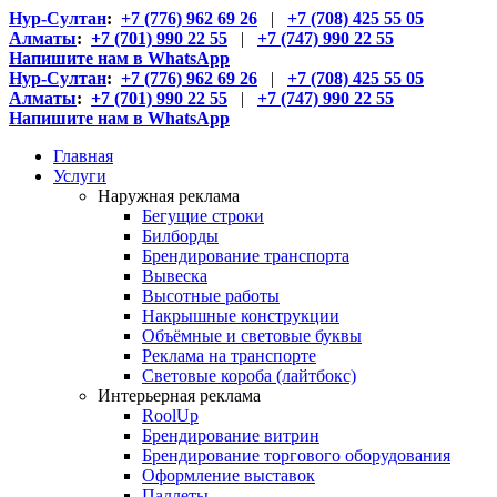
Нур-Султан
:
+7 (776) 962 69 26
|
+7 (708) 425 55 05
Алматы
:
+7 (701) 990 22 55
|
+7 (747) 990 22 55
Напишите нам в WhatsApp
Нур-Султан
:
+7 (776) 962 69 26
|
+7 (708) 425 55 05
Алматы
:
+7 (701) 990 22 55
|
+7 (747) 990 22 55
Напишите нам в WhatsApp
Главная
Услуги
Наружная реклама
Бегущие строки
Билборды
Брендирование транспорта
Вывеска
Высотные работы
Накрышные конструкции
Объёмные и световые буквы
Реклама на транспорте
Световые короба (лайтбокс)
Интерьерная реклама
RoolUp
Брендирование витрин
Брендирование торгового оборудования
Оформление выставок
Паллеты