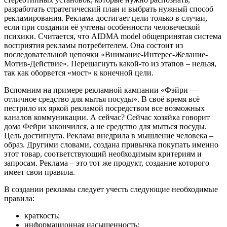
разработать стратегический план и выбрать нужный способ
рекламирования. Реклама достигает цели только в случаи,
если при создании её учтены особенности человеческой
психики. Считается, что AIDMA model общепринятая система
восприятия рекламы потребителем. Она состоит из
последовательной цепочки «Внимание-Интерес-Желание-
Мотив-Действие». Перешагнуть какой-то из этапов – нельзя,
так как оборвется «мост» к конечной цели.
Вспомним на примере рекламной кампании «Фэйри —
отличное средство для мытья посуды». В своё время всё
пестрило их яркой рекламой посредством все возможных
каналов коммуникации. А сейчас? Сейчас хозяйка говорит
дома Фейри закончился, а не средство для мыться посуды.
Цель достигнута. Реклама внедрила в мышление человека –
образ. Другими словами, создана привычка покупать именно
этот товар, соответствующий необходимым критериям и
запросам. Реклама – это тот же продукт, создание которого
имеет свои правила.
В создании рекламы следует учесть следующие необходимые
правила:
краткость;
информационная насыщенность;