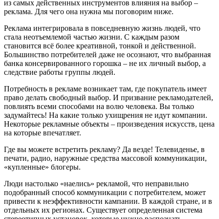
из самых действенных инструментов влияния на выбор –
реклама. Для чего она нужна мы поговорим ниже.
Реклама интегрировала в повседневную жизнь людей, что
стала неотъемлемой частью жизни. С каждым разом
становится всё более креативной, тонкой и действенной.
Большинство потребителей даже не осознают, что выбранная
банка консервированного горошка – не их личный выбор, а
следствие работы группы людей.
Потребность в рекламе возникает там, где покупатель имеет
право делать свободный выбор. И призвание рекламодателей,
повлиять всеми способами на волю человека. Вы только
задумайтесь! На какие только ухищрения не идут компании.
Некоторые рекламные объекты – произведения искусств, цена
на которые впечатляет.
Где вы можете встретить рекламу? Да везде! Телевиденье, в
печати, радио, наружные средства массовой коммуникации,
«купленные» блогеры.
Люди настолько «наелись» рекламой, что неправильно
подобранный способ коммуникации с потребителем, может
привести к неэффективности кампании. В каждой стране, и в
отдельных их регионах. Существует определенная система
стереотипных установок, которые нужно распознать,