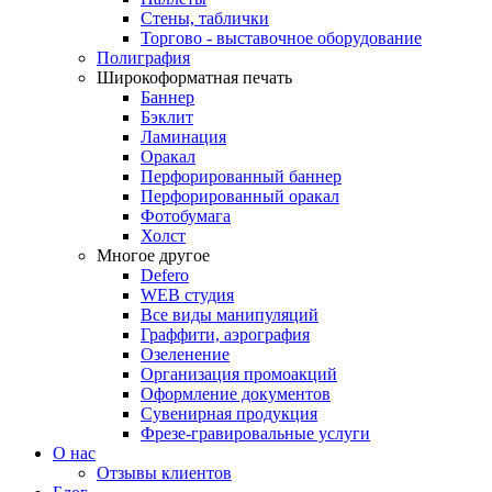
Стены, таблички
Торгово - выставочное оборудование
Полиграфия
Широкоформатная печать
Баннер
Бэклит
Ламинация
Оракал
Перфорированный баннер
Перфорированный оракал
Фотобумага
Холст
Многое другое
Defero
WEB студия
Все виды манипуляций
Граффити, аэрография
Озеленение
Организация промоакций
Оформление документов
Сувенирная продукция
Фрезе-гравировальные услуги
О нас
Отзывы клиентов